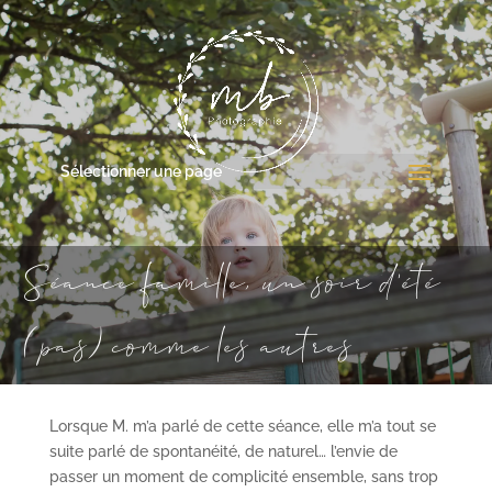
Sélectionner une page
Séance famille, un soir d’été
(pas) comme les autres
Lorsque M. m’a parlé de cette séance, elle m’a tout se
suite parlé de spontanéité, de naturel… l’envie de
passer un moment de complicité ensemble, sans trop