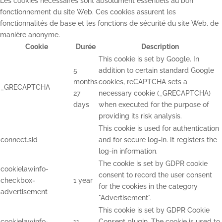
Les cookies nécessaires sont absolument essentiels au bon
fonctionnement du site Web. Ces cookies assurent les
fonctionnalités de base et les fonctions de sécurité du site Web, de
manière anonyme.
Cookie
Durée
Description
This cookie is set by Google. In
5
addition to certain standard Google
months
cookies, reCAPTCHA sets a
_GRECAPTCHA
27
necessary cookie (_GRECAPTCHA)
days
when executed for the purpose of
providing its risk analysis.
This cookie is used for authentication
connect.sid
and for secure log-in. It registers the
log-in information.
The cookie is set by GDPR cookie
cookielawinfo-
consent to record the user consent
checkbox-
1 year
for the cookies in the category
advertisement
"Advertisement".
This cookie is set by GDPR Cookie
cookielawinfo-
11
Consent plugin. The cookie is used to